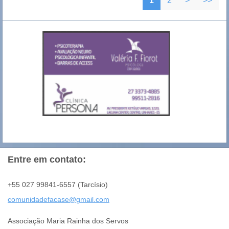
1
2
>
>>
Entre em contato:
+55 027 99841-6557 (Tarcísio)
comunida
defacase
@gmail.c
om
Associação Maria Rainha dos Servos