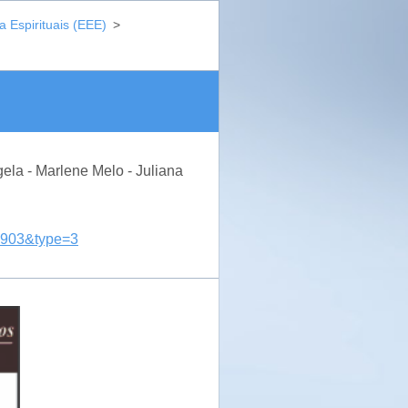
a Espirituais (EEE)
>
ngela - Marlene Melo - Juliana
6903&type=3